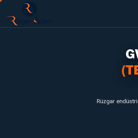
ANA SAYFA
KURUMSAL
EĞ
G
(T
Rüzgar endüstris