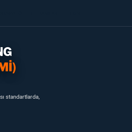
ANIŞMANLIĞI
REFERANSLAR
İLETIŞIM
NG
MI)
sı standartlarda,