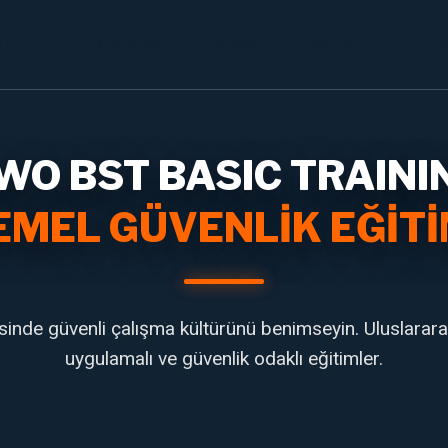
ITIMLER
MYK SINAVLARI
SERVIS
DANIŞMANLIK
İK D
WO BST BASIC TRAINI
EMEL GÜVENLIK EĞITI
inde güvenli çalışma kültürünü benimseyin. Uluslarara
uygulamalı ve güvenlik odaklı eğitimler.